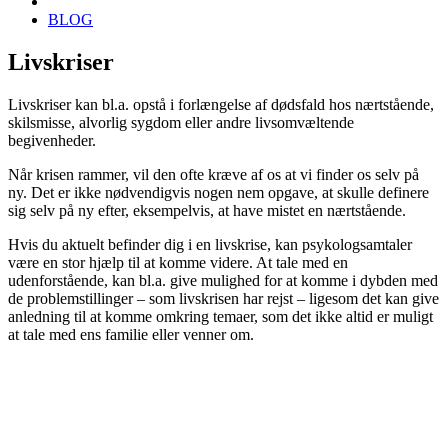
BLOG
Livskriser
Livskriser kan bl.a. opstå i forlængelse af dødsfald hos nærtstående,
skilsmisse, alvorlig sygdom eller andre livsomvæltende
begivenheder.
Når krisen rammer, vil den ofte kræve af os at vi finder os selv på
ny. Det er ikke nødvendigvis nogen nem opgave, at skulle definere
sig selv på ny efter, eksempelvis, at have mistet en nærtstående.
Hvis du aktuelt befinder dig i en livskrise, kan psykologsamtaler
være en stor hjælp til at komme videre. At tale med en
udenforstående, kan bl.a. give mulighed for at komme i dybden med
de problemstillinger – som livskrisen har rejst – ligesom det kan give
anledning til at komme omkring temaer, som det ikke altid er muligt
at tale med ens familie eller venner om.