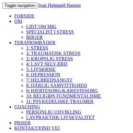
Ivan Højgaard Hansen
Toggle navigation
FORSIDE
OM
LIDT OM MIG
SPECIALIST I STRESS
BØGER
TERAPIOMRÅDER
1: STRESS
3: TRAUMATISK STRESS
2: KROPSLIG STRESS
4: LAVT SELVÆRD
5: LIVSKRISE
6: DEPRESSION
7: HELBREDSANGST
8: DÅRLIG SAMVITTIGHED
9: HJERTESORG/KÆRESTESORG
10: RELIGIØS FUNDMENTALISME
11: PSYKEDELISKE TRAUMER
COACHING
PERSONLIG UDVIKLING
LAVPRAKTISK LIVSKVALITET
PRISER
KONTAKT/FIND VEJ